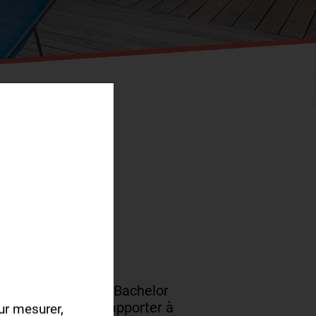
formations en BTS, Bachelor
née pour mission d’apporter à
ur mesurer,