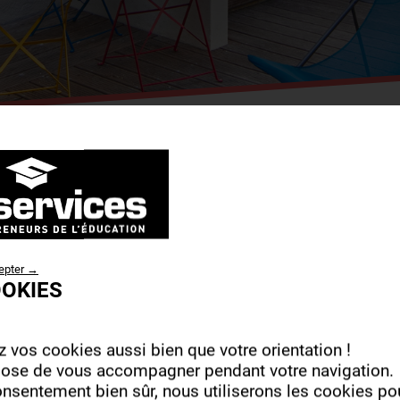
epter →
OOKIES
L
 vos cookies aussi bien que votre orientation !
e IsifaPlusValues accueille des étudiants pour des 
ose de vous accompagner pendant votre navigation.
n cycle initial ou en alternance. L’école s’est don
onsentement bien sûr, nous utiliserons les cookies po