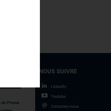
1600
étudiants
TÉS
NOUS SUIVRE
USERVICES
LinkedIn
Youtube
 de Presse
Contactez-nous
ualités