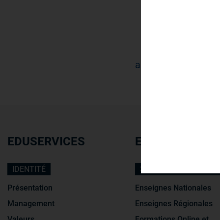
30
ans d'expérience
EDUSERVICES
ECOLES
IDENTITÉ
3 TYPES D'ENSEIGNE
Présentation
Enseignes Nationales
Management
Enseignes Régionales
Valeurs
Formations Online et