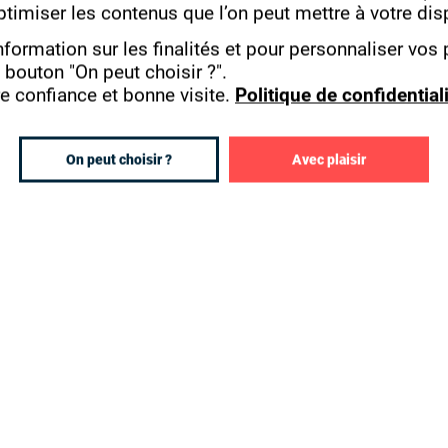
e bagage de connaissances pour poursuivre leurs é
ptimiser les contenus que l’on peut mettre à votre dis
 dans le monde professionnel.
nformation sur les finalités et pour personnaliser vos
e bouton "On peut choisir ?".
nce dans le travail, ouverture culturelle, épanouis
e confiance et bonne visite.
Politique de confidential
les maîtres mots de l’établissement parisien pour 
 formation.
On peut choisir ?
Avec plaisir
titué de près de 2 000 entreprises partenaires, Isi
res de qualité afin de leur assurer la meilleure e
r formation en alternance.
VISITER LE SITE DE L'ÉCOLE