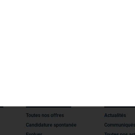
18000
2000
diplômés
entreprises
partenaires
EMPLOIS
ACTUALI
S
NOUS REJOINDRE
GROUPE ED
Toutes nos offres
Actualités
Candidature spontanée
Communiqués
Evoluer
Toutes nos act