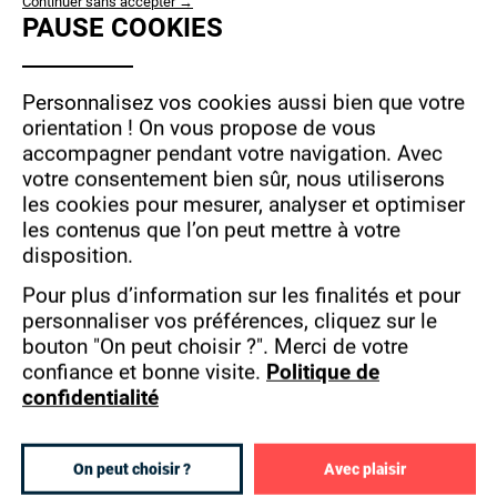
USE
Continuer sans accepter →
dans 21
campus
différents ce qui offre un
PAUSE COOKIES
OF
rayonnement national
à ses
écoles de
PERSONAL
commerce
.
DATA
Personnalisez vos cookies aussi bien que votre
MBway a pris le parti de favoriser un ancrage
AND
orientation !
On vous propose de vous
territorial fort pour chacun de ses
accompagner pendant votre navigation.
Avec
COOKIES
établissements afin de permettre une
votre consentement bien sûr, nous utiliserons
intégration réelle avec le tissu économique et
les cookies pour mesurer, analyser et optimiser
les entreprises locales, et surtout d’assurer
les contenus que l’on peut mettre à votre
une immersion pratique de ses étudiants.
disposition.
La
Business School
donne une importance
Pour plus d’information sur les finalités et pour
fondamentale à l’international et a pensé
personnaliser vos préférences, cliquez sur le
l’ensemble de ses cursus dans l’optique de
bouton "On peut choisir ?".
Merci de votre
confiance et bonne visite.
Politique de
favoriser les échanges internationaux et de
confidentialité
développer le sens de la découverte de ses
étudiants. Pour cela, MBway dispose de 10
campus à l'étranger et s’appuie sur un réseau
On peut choisir ?
Avec plaisir
de
50 universités partenaires
en Angleterre,