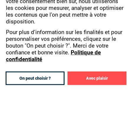
votre consentement bien sûr, nous utiliserons
entre travail en entreprise et cours, ainsi que
les cookies pour mesurer, analyser et optimiser
de soutien aux étudiants dans leur recherche
les contenus que l’on peut mettre à votre
d'alternance.
disposition.
Pour plus d’information sur les finalités et pour
Des étudiants majoritairement satisfaits de
personnaliser vos préférences, cliquez sur le
leur école sur quasiment toutes les
bouton "On peut choisir ?".
Merci de votre
dimensions évaluées :
confiance et bonne visite.
Politique de
98 %
des étudiants en alternance chez
confidentialité
Pigier interrogés estiment que les cours
sont toujours assurés
On peut choisir ?
Avec plaisir
72 %
expriment que les compétences
acquises au sein de l'école permettent de
répondre aux attentes de leur employeur ;
89 %
que les formations proposées
répondent aux attendus